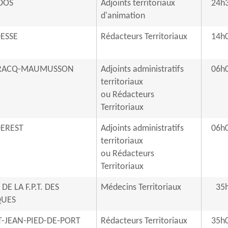
DOS
Adjoints territoriaux
24h
d'animation
ESSE
Rédacteurs Territoriaux
14h
IRACQ-MAUMUSSON
Adjoints administratifs
06h
territoriaux
ou Rédacteurs
Territoriaux
EREST
Adjoints administratifs
06h
territoriaux
ou Rédacteurs
Territoriaux
E LA F.P.T. DES
Médecins Territoriaux
35
QUES
-JEAN-PIED-DE-PORT
Rédacteurs Territoriaux
35h