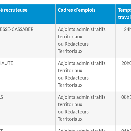
té recruteuse
Cadres d'emplois
Temp
travai
ESSE-CASSABER
Adjoints administratifs
24
territoriaux
ou Rédacteurs
Territoriaux
HAUTE
Adjoints administratifs
20h
territoriaux
ou Rédacteurs
Territoriaux
S
Adjoints administratifs
08h
territoriaux
ou Rédacteurs
Territoriaux