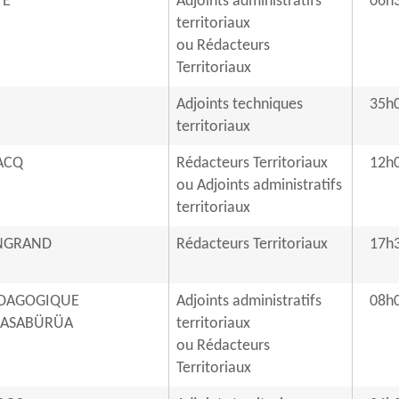
TE
Adjoints administratifs
06h
territoriaux
ou Rédacteurs
Territoriaux
N
Adjoints techniques
35h
territoriaux
ACQ
Rédacteurs Territoriaux
12h
ou Adjoints administratifs
territoriaux
NGRAND
Rédacteurs Territoriaux
17h
DAGOGIQUE
Adjoints administratifs
08h
BASABÜRÜA
territoriaux
ou Rédacteurs
Territoriaux