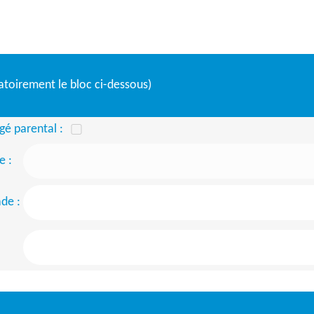
atoirement le bloc ci-dessous)
ngé parental :
e :
ade :